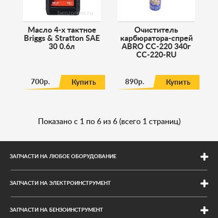
Масло 4-х тактное
Очиститель
Briggs & Stratton SAE
карбюратора-спрей
30 0.6л
ABRO CC-220 340г
CC-220-RU
700р.
890р.
Купить
Купить
Показано с 1 по 6 из 6 (всего 1 страниц)
ЗАПЧАСТИ НА ЛЮБОЕ ОБОРУДОВАНИЕ
Для электроинструмента
ЗАПЧАСТИ НА ЭЛЕКТРОИНСТРУМЕНТ
Для бетономешалок
Интерскол
Ремни на мотоблоки
ЗАПЧАСТИ НА БЕНЗОИНСТРУМЕНТ
Makita
Карбюраторы