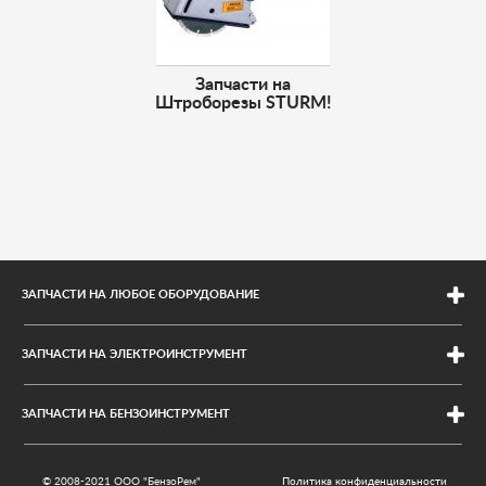
Запчасти на
Штроборезы STURM!
ЗАПЧАСТИ НА ЛЮБОЕ ОБОРУДОВАНИЕ
Для электроинструмента
ЗАПЧАСТИ НА ЭЛЕКТРОИНСТРУМЕНТ
Для бетономешалок
Интерскол
Ремни на мотоблоки
ЗАПЧАСТИ НА БЕНЗОИНСТРУМЕНТ
Makita
Карбюраторы
Stihl
Metabo
Редукторы бензокос
Craftsman
© 2008-2021 ООО "БензоРем"
Политика конфиденциальности