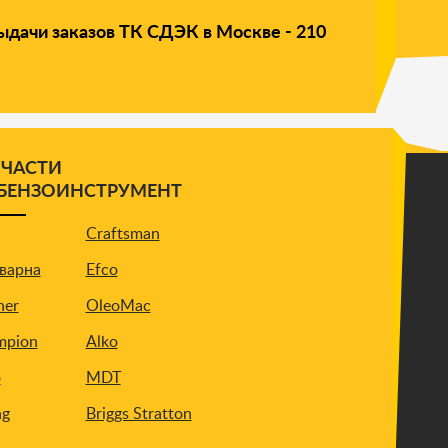
ыдачи заказов ТК СДЭК в Москве - 210
ПЧАСТИ
 БЕНЗОИНСТРУМЕНТ
Craftsman
варна
Efco
ner
OleoMac
mpion
Alko
o
MDT
ng
Briggs Stratton