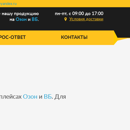
yandex.ru
е нашу продукцию
пн-пт, с 09:00 до 17:00
на
Озон
и
ВБ
.
Условия доставки
РОС-ОТВЕТ
КОНТАКТЫ
тплейсах
Озон
и
ВБ
. Для